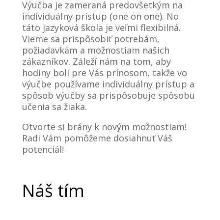
Výučba je zameraná predovšetkým na
functionality
will
individuálny prístup (one on one). No
disappear
táto jazyková škola je veľmi flexibilná.
from the
Vieme sa prispôsobiť potrebám,
website.
požiadavkám a možnostiam našich
zákazníkov. Záleží nám na tom, aby
hodiny boli pre Vás prínosom, takže vo
Marketing
výučbe používame individuálny prístup a
By sharing
your
spôsob výučby sa prispôsobuje spôsobu
interests and
učenia sa žiaka.
behavior as
you visit our
Otvorte si brány k novým možnostiam!
site, you
Radi Vám pomôžeme dosiahnuť Váš
increase the
potenciál!
chance of
seeing
personalized
content and
Náš tím
offers.