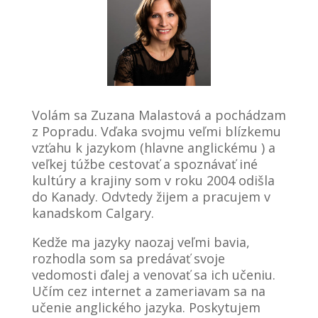
Necessary
Volám sa Zuzana Malastová a pochádzam
These
z Popradu. Vďaka svojmu veľmi blízkemu
cookies are
vzťahu k jazykom (hlavne anglickému ) a
not
veľkej túžbe cestovať a spoznávať iné
optional.
kultúry a krajiny som v roku 2004 odišla
They are
do Kanady. Odvtedy žijem a pracujem v
needed for
the
kanadskom Calgary.
website to
function.
Kedže ma jazyky naozaj veľmi bavia,
rozhodla som sa predávať svoje
vedomosti ďalej a venovať sa ich učeniu.
Statistics
Učím cez internet a zameriavam sa na
In order for
učenie anglického jazyka. Poskytujem
us to