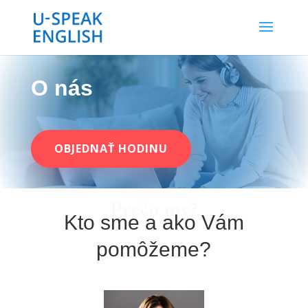
O nás
OBJEDNAŤ HODINU
Prečo my?
Kto sme a ako Vám
pomôžeme?