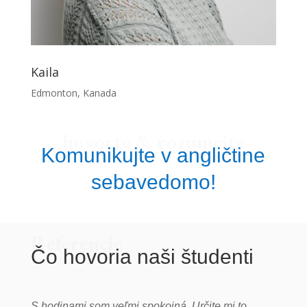
Kaila
Edmonton, Kanada
hovorte & rozumejte
Komunikujte v angličtine
sebavedomo!
Referencie
Čo hovoria naši študenti
S hodinami som veľmi spokojná. Určite mi to