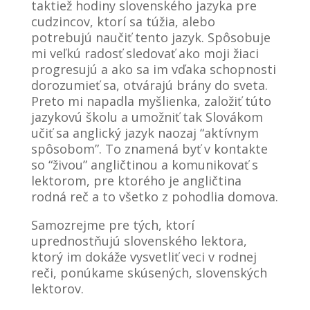
taktiež hodiny slovenského jazyka pre
improve the
website's
cudzincov, ktorí sa túžia, alebo
functionality
potrebujú naučiť tento jazyk. Spôsobuje
and
mi veľkú radosť sledovať ako moji žiaci
structure,
progresujú a ako sa im vďaka schopnosti
based on
dorozumieť sa, otvárajú brány do sveta.
how the
website is
Preto mi napadla myšlienka, založiť túto
used.
jazykovú školu a umožniť tak Slovákom
učiť sa anglický jazyk naozaj “aktívnym
spôsobom”. To znamená byť v kontakte
Experience
so “živou” angličtinou a komunikovať s
In order for
lektorom, pre ktorého je angličtina
our website
rodná reč a to všetko z pohodlia domova.
to perform
as well as
Samozrejme pre tých, ktorí
possible
during your
uprednostňujú slovenského lektora,
visit. If you
ktorý im dokáže vysvetliť veci v rodnej
refuse
reči, ponúkame skúsených, slovenských
these
lektorov.
cookies,
some